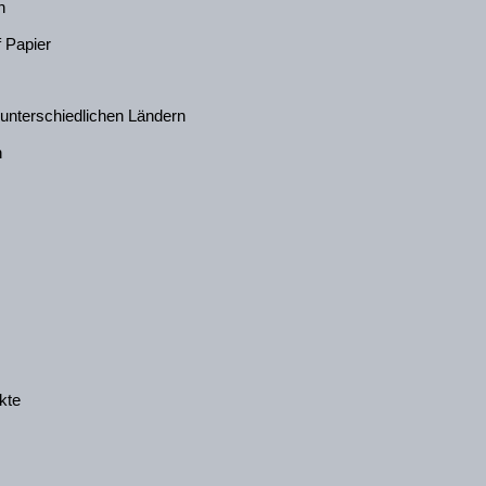
n
f Papier
 unterschiedlichen Ländern
n
kte