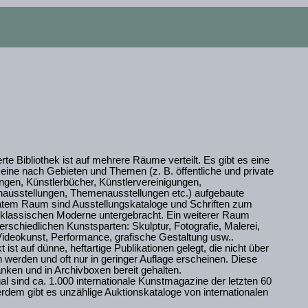
te Bibliothek ist auf mehrere Räume verteilt. Es gibt es eine
 eine nach Gebieten und Themen (z. B. öffentliche und private
gen, Künstlerbücher, Künstlervereinigungen,
usstellungen, Themenausstellungen etc.) aufgebaute
ratem Raum sind Ausstellungskataloge und Schriften zum
klassischen Moderne untergebracht. Ein weiterer Raum
terschiedlichen Kunstsparten: Skulptur, Fotografie, Malerei,
Videokunst, Performance, grafische Gestaltung usw..
ist auf dünne, heftartige Publikationen gelegt, die nicht über
 werden und oft nur in geringer Auflage erscheinen. Diese
änken und in Archivboxen bereit gehalten.
l sind ca. 1.000 internationale Kunstmagazine der letzten 60
rdem gibt es unzählige Auktionskataloge von internationalen