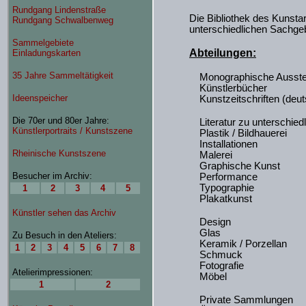
Die Bibliothek des Kunstar
unterschiedlichen Sachgeb
Abteilungen:
Monographische Ausstel
Künstlerbücher
Kunstzeitschriften (deu
Literatur zu unterschie
Plastik / Bildhauerei
Installationen
Malerei
Graphische Kunst
Performance
Typographie
Plakatkunst
Design
Glas
Keramik / Porzellan
Schmuck
Fotografie
Möbel
Private Sammlungen