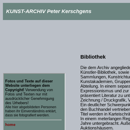
KUNST-ARCHIV Peter Kerschgens
Bibliothek
Die dem Archiv angeglieder
Künstler-Bibliothek, sowie
Sammlungen, Kunstrichtun
Kunstakademien, Gruppena
Abteilung. In einem sepa
Expressionismus und zur 
präsentiert Literatur zu un
Zeichnung / Druckgrafik, 
Ein deutlicher Schwerpunkt 
den Buchhandel vertrieben
Titel werden in Karteischr
In einem meterlangen Rega
Jahre untergebracht. Auße
Auktionshäusern.