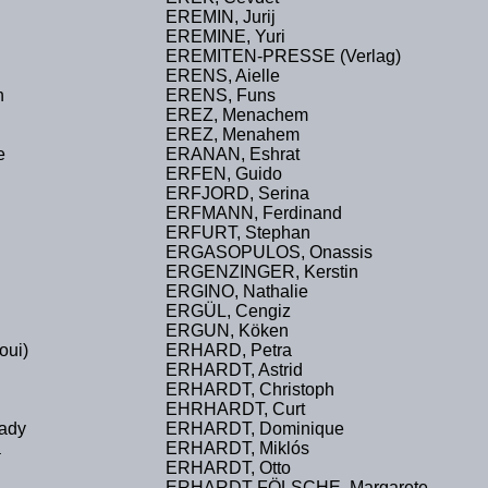
EREMIN, Jurij
EREMINE, Yuri
EREMITEN-PRESSE (Verlag)
ERENS, Aielle
n
ERENS, Funs
EREZ, Menachem
EREZ, Menahem
e
ERANAN, Eshrat
ERFEN, Guido
ERFJORD, Serina
ERFMANN, Ferdinand
ERFURT, Stephan
ERGASOPULOS, Onassis
ERGENZINGER, Kerstin
ERGINO, Nathalie
ERGÜL, Cengiz
ERGUN, Köken
oui)
ERHARD, Petra
ERHARDT, Astrid
ERHARDT, Christoph
EHRHARDT, Curt
ady
ERHARDT, Dominique
a
ERHARDT, Miklós
ERHARDT, Otto
ERHARDT-FÖLSCHE, Margarete