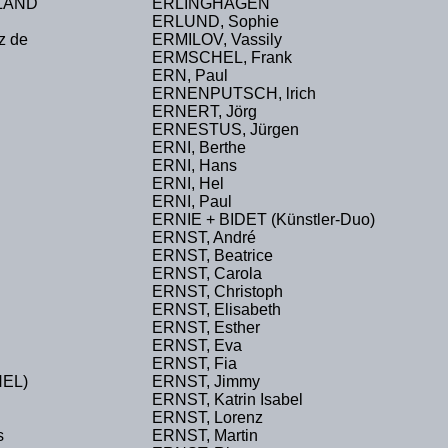
LAND
ERLINGHAGEN
ERLUND, Sophie
z de
ERMILOV, Vassily
ERMSCHEL, Frank
ERN, Paul
ERNENPUTSCH, lrich
ERNERT, Jörg
ERNESTUS, Jürgen
ERNI, Berthe
ERNI, Hans
ERNI, Hel
ERNI, Paul
ERNIE + BIDET (Künstler-Duo)
ERNST, André
ERNST, Beatrice
ERNST, Carola
ERNST, Christoph
ERNST, Elisabeth
ERNST, Esther
ERNST, Eva
ERNST, Fia
NEL)
ERNST, Jimmy
ERNST, Katrin Isabel
ERNST, Lorenz
s
ERNST, Martin