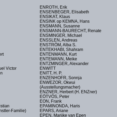
ENROTH, Erik
ENSENBEGER, Elisabeth
ENSIKAT, Klaus
ENSINK op KEMNA, Hans
ENSMANN, Susanne
ENSMANN-BAURECHT, Renate
ENSMINGER, Michael
ENSSLEN, Andreas
ENSTRÖM, Alba S.
ENTEKHABI, Shahram
rt
ENTENMANN, Kurt
ENTEMANN, Meike
ENTZMINGER, Alexander
l Victor
ENWITT
en
ENITT, H. P.
ENZENHOFR, Sonnja
ENWEZOR, Okwui
(Ausstellungsmacher)
ENZNER, Herbert (H. ENZner)
EÖTVÖS, Peter
EON, Frank
stian
EPAMINONDA, Haris
tler-Familie)
EPARS, Ariane
EPEN, Marijke van Epen