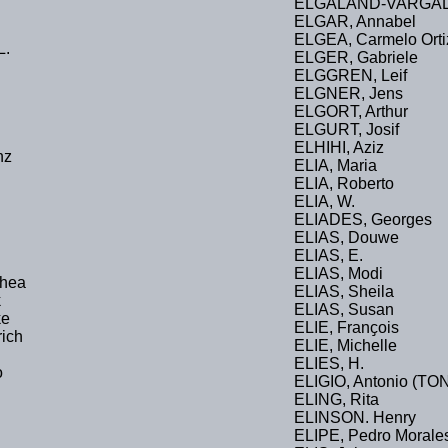
ELGALAND-VARGA
ELGAR, Annabel
ELGEA, Carmelo Orti
L.
ELGER, Gabriele
ELGGREN, Leif
ELGNER, Jens
ELGORT, Arthur
ELGURT, Josif
ELHIHI, Aziz
nz
ELIA, Maria
ELIA, Roberto
ELIA, W.
ELIADES, Georges
ELIAS, Douwe
ELIAS, E.
ELIAS, Modi
hea
ELIAS, Sheila
k
ELIAS, Susan
ke
ELIE, Fran
ҫ
ois
ich
ELIE, Michelle
ELIES, H.
o
ELIGIO, Antonio (TO
ELING, Rita
ELINSON. Henry
ELIPE, Pedro Morale