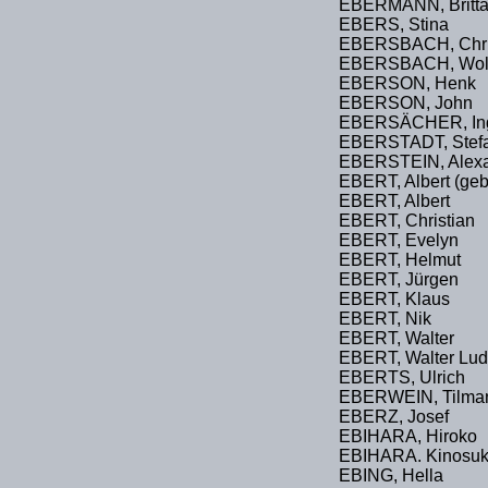
EBERMANN, Britt
EBERS, Stina
EBERSBACH, Chri
EBERSBACH, Wol
EBERSON, Henk
EBERSON, John
EBERSÄCHER, Ing
EBERSTADT, Stef
EBERSTEIN, Alex
EBERT, Albert (geb
EBERT, Albert
EBERT, Christian
EBERT, Evelyn
EBERT, Helmut
EBERT, Jürgen
EBERT, Klaus
EBERT, Nik
EBERT, Walter
EBERT, Walter Lu
EBERTS, Ulrich
EBERWEIN, Tilma
EBERZ, Josef
EBIHARA, Hiroko
EBIHARA. Kinosu
EBING, Hella