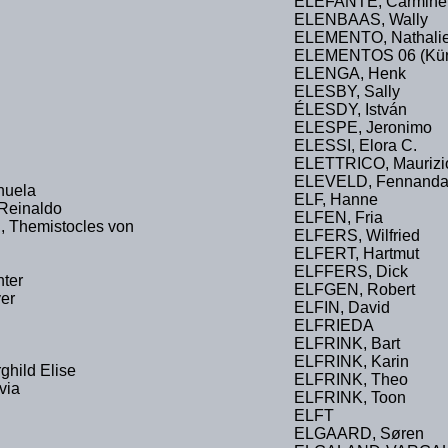
ELEFANTE, Carmine
ELENBAAS, Wally
ELEMENTO, Nathali
ELEMENTOS 06 (Küns
ELENGA, Henk
ELESBY, Sally
ÉLESDY, István
ELESPE, Jeronimo
ELESSI, Elora C.
ELETTRICO, Maurizi
ELEVELD, Fennand
uela
ELF, Hanne
einaldo
ELFEN, Fria
hemistocles von
ELFERS, Wilfried
ELFERT, Hartmut
ELFFERS, Dick
ter
ELFGEN, Robert
er
ELFIN, David
ELFRIEDA
ELFRINK, Bart
ELFRINK, Karin
ild Elise
ELFRINK, Theo
via
ELFRINK, Toon
ELFT
ELGAARD, Søren