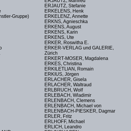
ERJAUTZ, Manfred
ERJAUTZ, Stefanie
e
ERKELENS, Henk
tler-Gruppe)
ERKELENZ, Annette
ERKNS, Agnieschka
ERKENS, August
ERKENS, Karin
ERKENS, Ute
ERKER, Roswitha E.
o
ERKER-VERLAG und GALERIE,
a
Zürich
ERKERT-MOSER, Magdalena
ERKES, Christina
ERKILETLIAN, Romain
ERKIUS, Jörgen
ERLACHER, Gisela
ERLACHER, Waltraud
ERLBRUCH, Wolf
ERLEBACH, Wladimir
ERLENBACH, Clemens
ERLENBACH, Michael von
ERLENBACH-PIESKER, Dagmar
ERLER, Fritz
ERLHOFF, Michael
ERLICH, Leandro