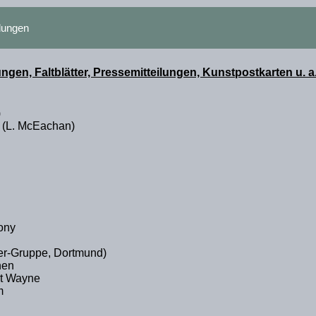
dungen
gen, Faltblätter, Pressemitteilungen, Kunstpostkarten u. a
)
(L. McEachan)
ony
r-Gruppe, Dortmund)
hen
t Wayne
m