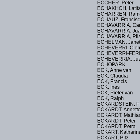
ECCHER, Peter
ECHAKHCH, Latif
ECHARREN, Ram
ECHAUZ, Francis
ECHAVARRIA, Cam
ECHAVARRIA, Jua
ECHAVARRIA, Pil
ECHELMAN, Jane
ECHEVERRI, Clem
ECHEVERRI-FERN
ECHEVERRIA, Jua
ECHOPARK
ECK, Anne van
ECK, Claudia
ECK, Francis
ECK, Ines
ECK, Pieter van
ECK, Ralph
ECKARDSTEIN, Fri
ECKARDT, Annette
ECKARDT, Mathia
ECKARDT, Peter
ECKARDT, Petra
ECKART, Katharin
ECKART, Pitz