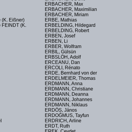
ERBACHER, Max
ERBACHER, Maximilian
ERBACHER, Miriam
(K. Eißner)
ERBE, Mathias
 FEINDT (K.
ERBELDING, Hildegard
ERBELDING, Robert
ERBEN, Josef
ERBEN, Li
ERBER, Wolfram
ERBIL, Gülsün
ERBSLÖH, Adolf
ERCEANU, Dan
ERCOLI, Rénato
ERDE, Bernhard von der
ERDELMEIER, Thomas
ERDMANN, Anna
ERDMANN, Christiane
ERDMANN, Deanna
ERDMANN, Johannes
ERDMANN, Niklaus
ERDÖS, János
ERDOĞMUS, Tayfun
l
ERDRICH, Arline
ERDT, Ruth
EREK, Cevdet