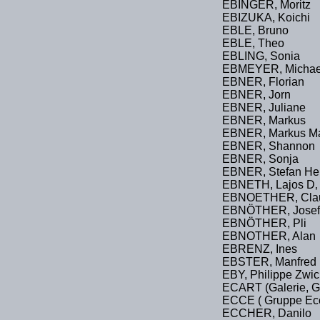
EBINGER, Moritz
EBIZUKA, Koichi
EBLE, Bruno
EBLE, Theo
EBLING, Sonia
EBMEYER, Michae
EBNER, Florian
EBNER, Jorn
EBNER, Juliane
EBNER, Markus
EBNER, Markus Ma
EBNER, Shannon
EBNER, Sonja
EBNER, Stefan Hei
EBNETH, Lajos D‚ 
EBNOETHER, Cla
EBNÖTHER, Josef
EBNÖTHER, Pli
EBNOTHER, Alan
EBRENZ, Ines
EBSTER, Manfred
EBY, Philippe Zwic
ECART (Galerie, 
ECCE ( Gruppe Ecc
ECCHER, Danilo