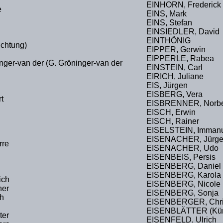
EINHORN, Frederick
e
EINS, Mark
EINS, Stefan
EINSIEDLER, David
EINTHÖNIG
chtung)
EIPPER, Gerwin
EIPPERLE, Rabea
nger-van der (G. Gröninger-van der
EINSTEIN, Carl
EIRICH, Juliane
EIS, Jürgen
EISBERG, Vera
t
EISBRENNER, Norbe
EISCH, Erwin
EISCH, Rainer
EISELSTEIN, Immanue
EISENACHER, Jürg
rre
EISENACHER, Udo
EISENBEIS, Persis
EISENBERG, Daniel
EISENBERG, Karola
ich
EISENBERG, Nicole
er
EISENBERG, Sonja
h
EISENBERGER, Chri
EISENBLÄTTER (Küns
er
EISENFELD, Ulrich