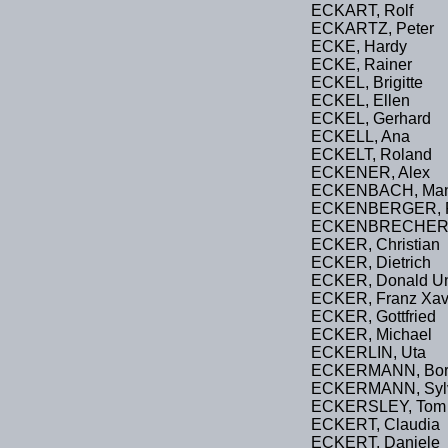
ECKART, Rolf
ECKARTZ, Peter
ECKE, Hardy
ECKE, Rainer
ECKEL, Brigitte
ECKEL, Ellen
ECKEL, Gerhard
ECKELL, Ana
ECKELT, Roland
ECKENER, Alex
ECKENBACH, Man
ECKENBERGER, R
ECKENBRECHER, T
ECKER, Christian
ECKER, Dietrich
ECKER, Donald Un
ECKER, Franz Xav
ECKER, Gottfried
ECKER, Michael
ECKERLIN, Uta
ECKERMANN, Borgh
ECKERMANN, Syl
ECKERSLEY, Tom
ECKERT, Claudia
ECKERT, Daniele