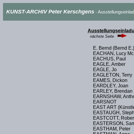
KUNST-ARCHIV Peter Kerschgens
- Ausstellungseinla
Ausstellungseinladun
nächste Seite
E. Bernd (Bernd E.
EACHAN, Lucy Mc 
EACHUS, Paul
EAGLE, Amber
EAGLE, Jo
EAGLETON, Terry
EAMES, Dickon
EARDLEY, Joan
EARLEY, Brendan
EARNSHAW, Anth
EARSNOT
EAST ART (Künstle
EASTAUGH, Step
EASTCOTT, Rober
EASTERSON, Sa
EASTHAM, Peter