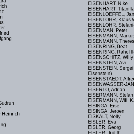
ara
EISENHART, Nike
ich
EISENHART, Titanill
nz
EISENLOEFFEL, Ja
n
EISENLOHR, Klaus 
us
EISENLOHR, Stefani
er
EISENMAN, Peter
ried
EISENMANN, Marku
fgang
EISENMANN, There
EISENRING, Beat
EISENRING, Rahel I
EISENSCHITZ, Willy
EISENSTEIN, Avi
EISENSTEIN, Sergei 
Eisenstein)
EISENSTAEDT, Alfre
EISENWASSER-JANC
EISERLO, Adrian
EISERMANN, Stefan
EISERMANN, Willi K
Gudrun
EISINGA, Eise
v
EISINGA, Jeroen
 Heinrich
EISKALT, Nelly
EISLER, Eva
ang
EISLER, Georg
EISLER, Judith