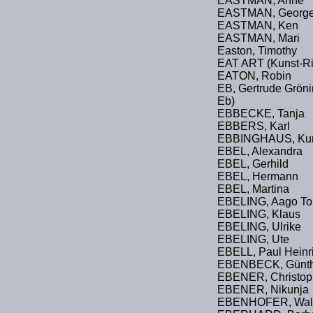
EASTMAN, Anne
EASTMAN, Georg
EASTMAN, Ken
EASTMAN, Mari
Easton, Timothy
EAT ART (Kunst-Ri
EATON, Robin
EB, Gertrude Gröni
Eb)
EBBECKE, Tanja
EBBERS, Karl
EBBINGHAUS, Kur
EBEL, Alexandra
EBEL, Gerhild
EBEL, Hermann
EBEL, Martina
EBELING, Aago To
EBELING, Klaus
EBELING, Ulrike
EBELING, Ute
EBELL, Paul Heinr
EBENBECK, Günth
EBENER, Christop
EBENER, Nikunja
EBENHOFER, Walt