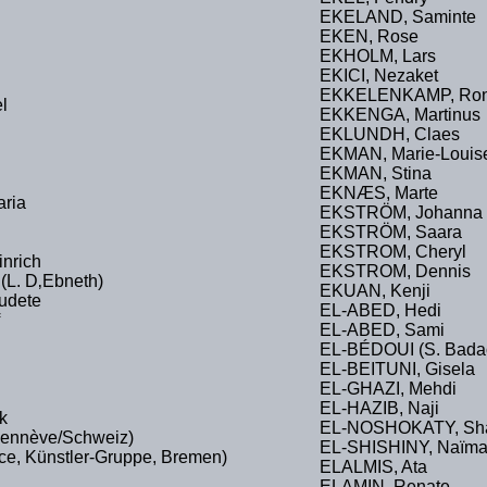
EKELAND, Saminte
EKEN, Rose
EKHOLM, Lars
EKICI, Nezaket
EKKELENKAMP, Ro
l
EKKENGA, Martinus
EKLUNDH, Claes
EKMAN, Marie-Louis
EKMAN, Stina
EKNӔS, Marte
ria
EKSTRÖM, Johanna
EKSTRÖM, Saara
EKSTROM, Cheryl
nrich
EKSTROM, Dennis
(L. D‚Ebneth)
EKUAN, Kenji
udete
EL-ABED, Hedi
EL-ABED, Sami
EL-BÉDOUI (S. Bada
EL-BEITUNI, Gisela
EL-GHAZI, Mehdi
EL-HAZIB, Naji
k
EL-NOSHOKATY, Sh
Gennève/Schweiz)
EL-SHISHINY, Naïm
e, Künstler-Gruppe, Bremen)
ELALMIS, Ata
ELAMIN, Renate