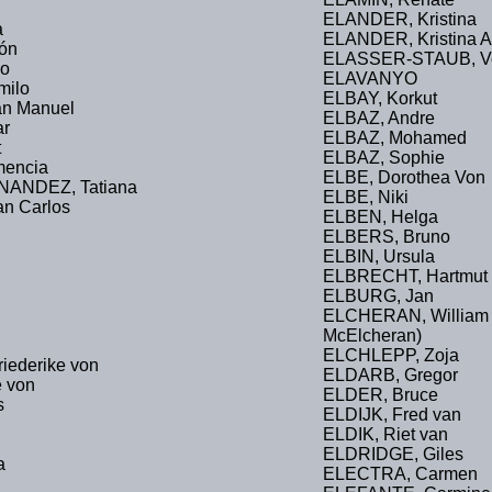
ELANDER, Kristina
a
ELANDER, Kristina A
ón
ELASSER-STAUB, V
co
ELAVANYO
ilo
ELBAY, Korkut
n Manuel
ELBAZ, Andre
ar
ELBAZ, Mohamed
t
ELBAZ, Sophie
encia
ELBE, Dorothea Von
ANDEZ, Tatiana
ELBE, Niki
n Carlos
ELBEN, Helga
ELBERS, Bruno
ELBIN, Ursula
ELBRECHT, Hartmut
ELBURG, Jan
ELCHERAN, William 
McElcheran)
ELCHLEPP, Zoja
ederike von
ELDARB, Gregor
 von
ELDER, Bruce
s
ELDIJK, Fred van
ELDIK, Riet van
ELDRIDGE, Giles
a
ELECTRA, Carmen