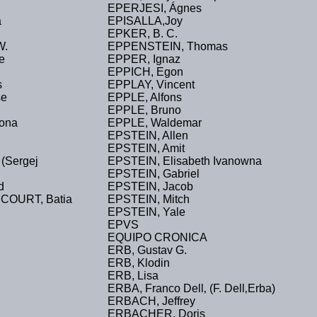
EPERJESI, Ágnes
a
EPISALLA,Joy
n
EPKER, B. C.
W.
EPPENSTEIN, Thomas
e
EPPER, Ignaz
EPPICH, Egon
s
EPPLAY, Vincent
se
EPPLE, Alfons
EPPLE, Bruno
lona
EPPLE, Waldemar
EPSTEIN, Allen
EPSTEIN, Amit
(Sergej
EPSTEIN, Elisabeth Ivanowna
EPSTEIN, Gabriel
d
EPSTEIN, Jacob
OURT, Batia
EPSTEIN, Mitch
EPSTEIN, Yale
EPVS
.
EQUIPO CRONICA
ERB, Gustav G.
ERB, Klodin
ERB, Lisa
ERBA, Franco Dell‚ (F. Dell‚Erba)
ERBACH, Jeffrey
ERBACHER, Doris