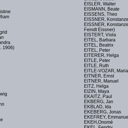
a
EISLER, Walter
EISMANN, Beate
stine
EISSENS, Theo
fram
EISSNER, Konstanze 
EISSNER, Konstanze
Feindt Eissner)
rid
EISTERT, Viola
an
EITEL, Barbara
andra
EITEL, Beatrix
. 1906)
EITEL, Peter
EITERER, Helga
EITLE, Peter
EITLE, Ruth
EITLE-VOZAR, Maria
EITNER, Ernst
EITNER, Manuel
EITZ, Helga
EIZIN, Maya
dwig
EKAITZ, Paul
EKBERG, Jan
nn
EKBLAD, Ida
EKEBERG, Jonas
EKEFREY, Emmanue
ke
EKEH,Onomé
EKEL, Fendry