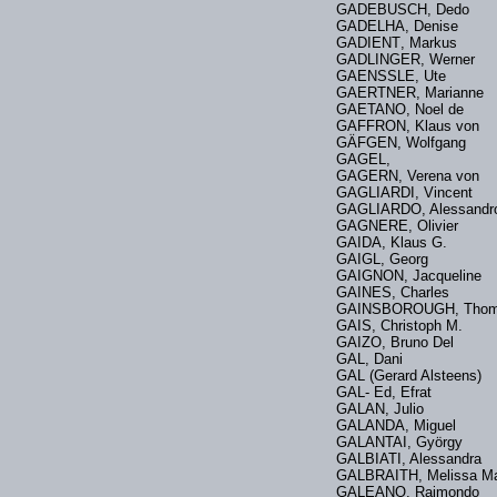
GADEBUSCH, Dedo
GADELHA, Denise
GADIENT, Markus
GADLINGER, Werner
GAENSSLE, Ute
GAERTNER, Marianne
GAETANO, Noel de
GAFFRON, Klaus von
GÄFGEN, Wolfgang
GAGEL,
GAGERN, Verena von
GAGLIARDI, Vincent
GAGLIARDO, Alessan
GAGNERE, Olivier
GAIDA, Klaus G.
GAIGL, Georg
GAIGNON, Jacqueline
GAINES, Charles
GAINSBOROUGH, Tho
GAIS, Christoph M.
GAIZO, Bruno Del
GAL, Dani
GAL (Gerard Alsteens)
GAL- Ed, Efrat
GALAN, Julio
GALANDA, Miguel
GALANTAI, György
GALBIATI, Alessandra
GALBRAITH, Melissa M
GALEANO, Raimondo