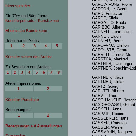
GARCIA-FONS, Pierre
GARCON, Le Gentil
GARD, Ferrucico
GARDE, Silvia
GARGALLO, Pablo
GARIBBO, Alberte
GARNELL, Jean-Louis
GARNET, Eldon
GARNIER, Pierre
GAROFANO, Clinton
GAROUSTE, Gerard
GARRELL, James Mc
GARSTKA, Manfred
GARTNER, Hansjürg
GARTNER, Joachim-Lot
GÄRTNER, Klaus
GÄRTNER, Ulrike
GARTZ, Georg
GARUTTI, Alberto
GARVE, Theo
GASCH-MUCHE, Josep
GASIOROWSKI, Gerar
GASKELL, Anna
GASPARI, Robino
GASSEBNER, Hans
GASSER, Christian
GASSER, Werner
GASSMANN, Jacques