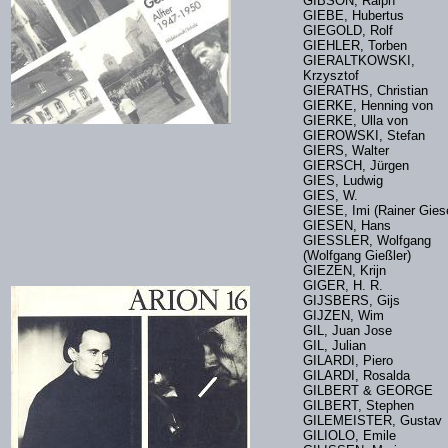
GIBSON, Ralph
GIEBE, Hubertus
GIEGOLD, Rolf
GIEHLER, Torben
GIERALTKOWSKI,
Krzysztof
GIERATHS, Christian
GIERKE, Henning von
GIERKE, Ulla von
GIEROWSKI, Stefan
GIERS, Walter
GIERSCH, Jürgen
GIES, Ludwig
GIES, W.
GIESE, Imi (Rainer Gi
GIESEN, Hans
GIESSLER, Wolfgang
(Wolfgang Gießler)
GIEZEN, Krijn
GIGER, H. R.
GIJSBERS, Gijs
GIJZEN, Wim
GIL, Juan Jose
GIL, Julian
GILARDI, Piero
GILARDI, Rosalda
GILBERT & GEORG
GILBERT, Stephen
GILEMEISTER, Gustav
GILIOLO, Emile