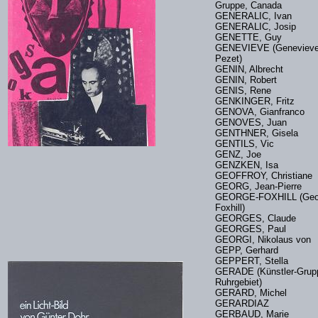
Gruppe, Canada
GENERALIC, Ivan
GENERALIC, Josip
GENETTE, Guy
GENEVIEVE (Geneviev
Pezet)
GENIN, Albrecht
GENIN, Robert
GENIS, Rene
GENKINGER, Fritz
GENOVA, Gianfranco
GENOVES, Juan
GENTHNER, Gisela
GENTILS, Vic
GENZ, Joe
GENZKEN, Isa
GEOFFROY, Christian
GEORG, Jean-Pierre
GEORGE-FOXHILL (Geo
Foxhill)
GEORGES, Claude
GEORGES, Paul
GEORGI, Nikolaus vo
GEPP, Gerhard
GEPPERT, Stella
GERADE (Künstler-Grup
Ruhrgebiet)
GERARD, Michel
GERARDIAZ
GERBAUD, Marie