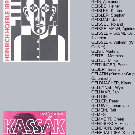
GEIS, Alexander
GEISBE, Heiner
GEISLER, Kirsten
GEISLER, Stephan
GEISMAR, Jarg
GEISSEL, Roland
GEISSELMANN, Ägidiu
GEISSLER-KASMEKAT,
Joachim
GEISSLER, Wilhelm (Wi
Geißler)
GEIST, Martina
GEITEL, Matthias
GEITEL, Ulrike
GEITLINGER, Ernst
GEJER, Teresia
GELATIN (Künstler-Grup
Österreich)
GELDMACHER, Klaus
GELEYNSE, Wyn
GELHAAR, Jan
GELITIN
GELLER, Peter
GELUWE, Johan van
GEMEIN, Ralf
GEMES
GEMMERT, Gretel
GENDRIESCH, Helga
GENDRON, Daniel
GENERAL IDEA (Künstle