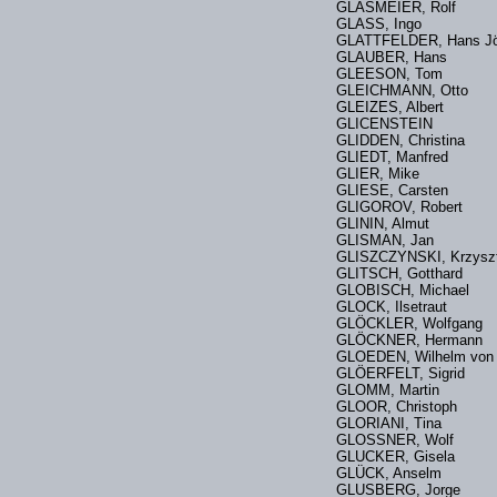
GLASMEIER, Rolf
GLASS, Ingo
GLATTFELDER, Hans J
GLAUBER, Hans
GLEESON, Tom
GLEICHMANN, Otto
GLEIZES, Albert
GLICENSTEIN
GLIDDEN, Christina
GLIEDT, Manfred
GLIER, Mike
GLIESE, Carsten
GLIGOROV, Robert
GLININ, Almut
GLISMAN, Jan
GLISZCZYNSKI, Krzys
GLITSCH, Gotthard
GLOBISCH, Michael
GLOCK, Ilsetraut
GLÖCKLER, Wolfgang
GLÖCKNER, Herman
GLOEDEN, Wilhelm vo
GLÖERFELT, Sigrid
GLOMM, Martin
GLOOR, Christoph
GLORIANI, Tina
GLOSSNER, Wolf
GLUCKER, Gisela
GLÜCK, Anselm
GLUSBERG, Jorge