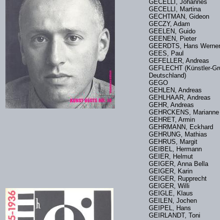
GECELLI, Johannes
GECELLI, Martina
GECHTMAN, Gideon
GECZY, Adam
GEELEN, Guido
GEENEN, Pieter
GEERDTS, Hans Werne
GEES, Paul
GEFELLER, Andreas
GEFLECHT (Künstler-Gr
Deutschland)
GEGO
GEHLEN, Andreas
GEHLHAAR, Andreas
GEHR, Andreas
GEHRCKENS, Marian
GEHRET, Armin
GEHRMANN, Eckhard
GEHRUNG, Mathias
GEHRUS, Margit
GEIBEL, Hermann
GEIER, Helmut
GEIGER, Anna Bella
GEIGER, Karin
GEIGER, Rupprecht
GEIGER, Willi
GEIGLE, Klaus
GEILEN, Jochen
GEIPEL, Hans
GEIRLANDT, Toni