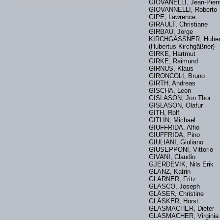
GIOVANELLI, Jean-Pier
GIOVANNELLI, Rober
GIPE, Lawrence
GIRAULT, Christiane
GIRBAU, Jorge
KIRCHGÄSSNER, Huber
(Hubertus Kirchgäßner
GIRKE, Hartmut
GIRKE, Raimund
GIRNUS, Klaus
GIRONCOLI, Bruno
GIRTH, Andreas
GISCHA, Leon
GISLASON, Jon Thor
GISLASON, Olafur
GITH, Rolf
GITLIN, Michael
GIUFFRIDA, Alfio
GIUFFRIDA, Pino
GIULIANI, Giuliano
GIUSEPPONI, Vittor
GIVANI, Claudio
GJERDEVIK, Nils Erik
GLANZ, Katrin
GLARNER, Fritz
GLASCO, Joseph
GLÄSER, Christine
GLÄSKER, Horst
GLASMACHER, Dieter
GLASMACHER, Virgin