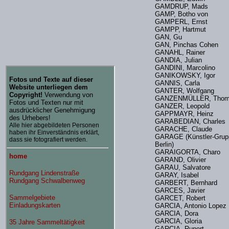
GAMDRUP, Mads
GAMP, Botho von
GAMPERL, Ernst
GAMPP, Hartmut
GAN, Gu
GAN, Pinchas Cohen
GANAHL, Rainer
GANDIA, Julian
GANDINI, Marcolino
GANIKOWSKY, Igor
GANNIS, Carla
GANTER, Wolfgang
GANZENMÜLLER, Tho
GANZER, Leopold
GAPPMAYR, Heinz
GARABEDIAN, Charles
GARACHE, Claude
GARAGE (Künstler-Grup
Berlin)
GARAIGORTA, Charo
GARAND, Olivier
GARAU, Salvatore
GARAY, Isabel
GARBERT, Bernhard
GARCES, Javier
GARCET, Robert
GARCIA, Antonio Lopez
GARCIA, Dora
GARCIA, Gloria
GARCIA, Rupert