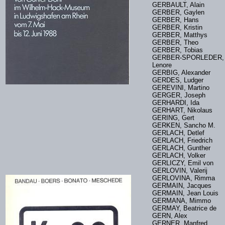
GERBAULT, Alain
GERBER, Gaylen
GERBER, Hans
GERBER, Kristin
GERBER, Matthys
GERBER, Theo
GERBER, Tobias
GERBER-SPORLEDER,
Lenore
GERBIG, Alexander
GERDES, Ludger
GEREVINI, Martino
GERGER, Joseph
GERHARDI, Ida
GERHART, Nikolaus
GERING, Gert
GERKEN, Sancho M.
GERLACH, Detlef
GERLACH, Friedrich
GERLACH, Gunther
GERLACH, Volker
GERLICZY, Emil von
GERLOVIN, Valerij
GERLOVINA, Rimma
GERMAIN, Jacques
GERMAIN, Jean Louis
GERMANA, Mimmo
GERMAY, Beatrice de
GERN, Alex
GERNER, Manfred