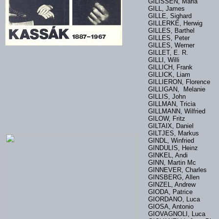
GILISSEN, Maria
GILL, James
GILLE, Sighard
GILLERKE, Herwig
GILLES, Barthel
GILLES, Peter
GILLES, Werner
GILLET, E. R.
GILLI, Willi
GILLICH, Frank
GILLICK, Liam
GILLIERON, Florence
GILLIGAN, Melanie
GILLIS, John
GILLMAN, Tricia
GILLMANN, Wilfried
GILOW, Fritz
GILTAIX, Daniel
GILTJES, Markus
GINDL, Winfried
GINDULIS, Heinz
GINKEL, Andi
GINN, Martin Mc
GINNEVER, Charles
GINSBERG, Allen
GINZEL, Andrew
GIODA, Patrice
GIORDANO, Luca
GIOSA, Antonio
GIOVAGNOLI, Luca