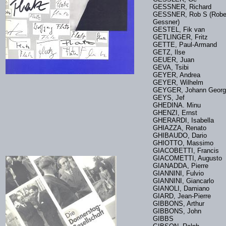
GESSNER, Richard
GESSNER, Rob S (Robe
Gessner)
GESTEL, Fik van
GETLINGER, Fritz
GETTE, Paul-Armand
GETZ, Ilse
GEUER, Juan
GEVA, Tsibi
GEYER, Andrea
GEYER, Wilhelm
GEYGER, Johann Geor
GEYS, Jef
GHEDINA. Minu
GHENZI, Ernst
GHERARDI, Isabella
GHIAZZA, Renato
GHIBAUDO, Dario
GHIOTTO, Massimo
GIACOBETTI, Francis
GIACOMETTI, Augusto
GIANADDA, Pierre
GIANNINI, Fulvio
GIANNINI, Giancarlo
GIANOLI, Damiano
GIARD, Jean-Pierre
GIBBONS, Arthur
GIBBONS, John
GIBBS