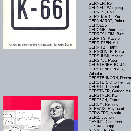
GERNER, Rolf
GERNER, Wolfgang
GERNES, Poul
GERNHARDT, Per
GERNHARDT, Robert
GEROLDS
GEROME, Jean-Leon
GERRESHEIM, Bert
GERRITS, Kassiel
GERRITSEN, Ad
GERRITZ, Frank
GERSCHNER, Petra
GERSHUMI, Moshe
GERSINA, Peter
GERSTENBERG, Jörn
GERSTENBERGER,
Wilhelm
GERSTENKORN, Rob
GERSTER, Otto Helmut
GERSTL, Richard
GERSTNER, Gordon Ma
GERSTNER, Karl
GERTSCH, Franz
GERUM, Reinhild
GERVAIS, Raymond
GERWERS, Martin
GERZ, Jochen
GESING, Christoph
GESING, Jupp
GESSLER, Ge