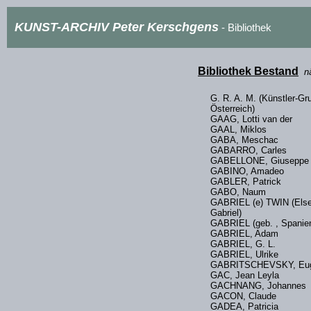
KUNST-ARCHIV Peter Kerschgens
- Bibliothek
Bibliothek Bestand
n
G. R. A. M. (Künstler-Gr
Österreich)
GAAG, Lotti van der
GAAL, Miklos
GABA, Meschac
GABARRO, Carle
GABELLONE, Giusepp
GABINO, Amadeo
GABLER, Patrick
GABO, Naum
GABRIEL (e) TWIN (Els
Gabriel)
GABRIEL (geb. , Spanie
GABRIEL, Adam
GABRIEL, G. L.
GABRIEL, Ulrike
GABRITSCHEVSKY, Eu
GAC, Jean Leyla
GACHNANG, Johann
GACON, Claude
GADEA, Patricia