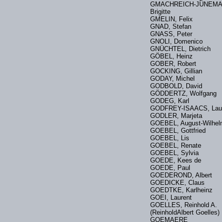
GMACHREICH-JÜNEMA
Brigitte
GMELIN, Felix
GNAD, Stefan
GNASS, Peter
GNOLI, Domenico
GNÜCHTEL, Dietrich
GÖBEL, Heinz
GOBER, Robert
GOCKING, Gillian
GODAY, Michel
GODBOLD, David
GÖDDERTZ, Wolfgan
GODEG, Karl
GODFREY-ISAACS, L
GODLER, Marjeta
GOEBEL, August-Wil
GOEBEL, Gottfried
GOEBEL, Lis
GOEBEL, Renate
GOEBEL, Sylvia
GOEDE, Kees de
GOEDE, Paul
GOEDEROND, Albert
GOEDICKE, Claus
GOEDTKE, Karlhein
GOEI, Laurent
GOELLES, Reinhold A.
(ReinholdAlbert Goelles)
GOEMAERE