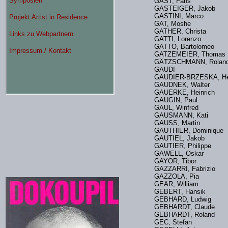
GAST, Fans
GASTEIGER, Jakob
GASTINI, Marco
GAT, Moshe
GATHER, Christa
GATTI, Lorenzo
GATTO, Bartolomeo
GATZEMEIER, Thoma
GÄTZSCHMANN, Rol
GAUDI
GAUDIER-BRZESKA, 
GAUDNEK, Walter
GAUERKE, Heinrich
GAUGIN, Paul
GAUL, Winfred
GAUSMANN, Kati
GAUSS, Martin
GAUTHIER, Dominique
GAUTIEL, Jakob
GAUTIER, Philippe
GAWELL, Oskar
GAYOR, Tibor
GAZZARRI, Fabrizio
GAZZOLA, Pia
GEAR, William
GEBERT, Hansik
GEBHARD, Ludwig
GEBHARDT, Claude
GEBHARDT, Roland
GEC, Stefan