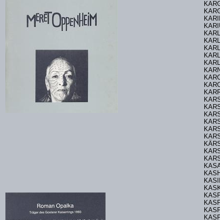
KARG
KARG
KARI
KARI
KARL
KARL
KARL
KAR
KARL
KARN
KARO
KARO
KAR
KARS
KARS
KARS
KAR
KARS
KAR
KÄRS
KARS
KAR
KASA
KASH
KASI
KASK
KASP
KAS
KASP
KASP