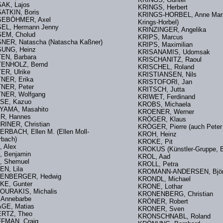
AK, Lajos
KRINGS, Herbert
ATKIN, Boris
KRINGS-HORBEL, Anne Mari
SEBÖHMER, Axel
Krings-Horbel)
EL, Hermann Jenny
KRINZINGER, Angelika
SEM, Cholud
KRIPS, Marcus
NER, Natascha (Natascha Kaßner)
KRIPS, Maximilian
UNG, Heinz
KRISANAMIS, Udomsak
EN, Barbara
KRISCHANITZ, Raoul
ENHOLZ, Bernd
KRISCHEL, Roland
ER, Ulrike
KRISTIANSEN, Nils
NER, Erika
KRISTOFORI, Jan
NER, Peter
KRITSCH, Jutta
NER, Wolfgang
KRIWET, Ferdinand
ASE, Kazuo
KROBS, Michaela
YAMA, Masahito
KROENER, Werner
ER, Hannes
KRÖGER, Klaus
RINER, Christian
KRÖGER, Pierre (auch Pet
RBACH, Ellen M. (Ellen Moll-
KROH, Heinz
erbach)
KROKE, Pit
, Alex
KROKUS (Künstler-Gruppe, 
Z, Benjamin
KROL, Aad
, Shemuel
KROLL, Petra
EN, Lila
KROMANN-ANDERSEN, B
ENBERGER, Hedwig
KRONDL, Michael
ZKE, Gunter
KRONE, Lothar
OURAKIS, Michalis
KRONENBERG, Christian
 Annebarbe
KRÖNER, Robert
GE, Matias
KRONER, Sven
ERTZ, Theo
KRONSCHNABL, Roland
FMAN, Craig