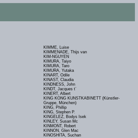
KIMME, Luise
KIMMENADE, Thijs van
KIM-NGUYEN
KIMURA, Taiyo
KIMURA, Taro
KIMURA, Yutaka
KINART, Odile
KINAST, Claudia
KINDNESS, John
KINDT, Jacques t`
KINERT, Albert
KING KONG KUNSTKABINETT (Künstler-
Gruppe, München)
KING, Phillip
KING, Stephen P.
KINGELEZ, Bodys Isek
KINLEY, Susan Mc
KINMONT, Robert
KINNON, Glen Mac
KINOSHITA, Suchan