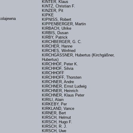
KINTER, Klaus
KINTZ, Christian F.
KINZER, Pit
KIPKE
olajewna
KIPNISS, Robert
KIPPENBERGER, Martin
KIRBACH, Ulrike
KIRBIS, Dusan
KIRBY, Patrick
KIRCHBERGER, G. C.
KIRCHER, Hanne
KIRCHES, Winfried
KIRCHGÄSSNER, Hubertus (Kirchgäßner,
Hubertus)
KIRCHHOF, Peter K.
KIRCHHOF, Silvia
KIRCHHOFF
KIRCHHOFF, Thorsten
KIRCHNER, Andre
KIRCHNER, Ernst Ludwig
KIRCHNER, Heinrich
KIRCHNER, Klaus Peter
KIRILI, Alain
KIRKEBY, Per
KIRKLAND, Vance
KIRNER, Bert
KIRSCH, Helmut
KIRSCH, Hugo F.
KIRSCH, R. J.
ej
KIRSCH, Uwe