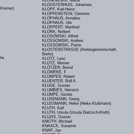
KLONOWSKA, Marta
KLOOSTERHUIS, Johannes
. Kremer)
KLOPF, Karl-Heinz
KLOPFENSTEIN, Clemens
KLOPHAUS, Annalies
KLOPHAUS, Ute
KLOPPERT, Manfred
KLORA, Norbert
KLOSOWSKI, Alfred
KLOSSOWSKI, Andrea
KLOSSOWSKI, Pierre
d
KLOSTERSTRASSE (Ateliergemeinschaft,
Berlin)
rtha
KLOTZ, Lenz
KLOTZ, Werner
KLÖTZER, Bernd
KLÖWEKE, F.
KLÜMPEN, Robert
KLUENTER, Rolf A.
KLUGE, Gustav
KLUMBIES, Heinrich
KLUMPE, Günter
KLUSEMANN, Georg
KLUSSMANN, Heike (Heike Klußmann)
e
KLUTH, Karl
KLUTH, Ursula (Ursula Dietzsch-Kluth)
KLUZIS, Gustav
KMOTH, Michael
KNAACK, Susanne
KNAP, Jan