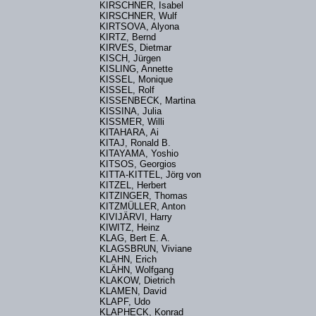
KIRSCHNER, Isabel
KIRSCHNER, Wulf
KIRTSOVA, Alyona
KIRTZ, Bernd
KIRVES, Dietmar
KISCH, Jürgen
KISLING, Annette
KISSEL, Monique
KISSEL, Rolf
KISSENBECK, Martina
KISSINA, Julia
KISSMER, Willi
KITAHARA, Ai
KITAJ, Ronald B.
KITAYAMA, Yoshio
KITSOS, Georgios
KITTA-KITTEL, Jörg von
KITZEL, Herbert
KITZINGER, Thomas
KITZMÜLLER, Anton
KIVIJÄRVI, Harry
KIWITZ, Heinz
KLAG, Bert E. A.
KLAGSBRUN, Viviane
KLAHN, Erich
KLÄHN, Wolfgang
KLAKOW, Dietrich
KLAMEN, David
KLAPF, Udo
KLAPHECK, Konrad