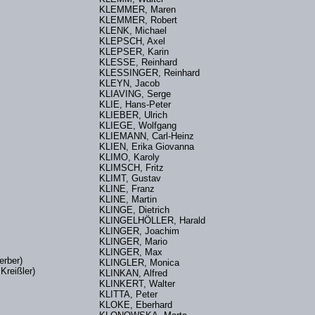
KLEMMER, Maren
KLEMMER, Robert
KLENK, Michael
KLEPSCH, Axel
KLEPSER, Karin
KLESSE, Reinhard
KLESSINGER, Reinhard
KLEYN, Jacob
KLIAVING, Serge
KLIE, Hans-Peter
mir
KLIEBER, Ulrich
KLIEGE, Wolfgang
KLIEMANN, Carl-Heinz
KLIEN, Erika Giovanna
KLIMO, Karoly
KLIMSCH, Fritz
KLIMT, Gustav
KLINE, Franz
KLINE, Martin
KLINGE, Dietrich
KLINGELHÖLLER, Harald
KLINGER, Joachim
m
KLINGER, Mario
KLINGER, Max
 Kerber)
KLINGLER, Monica
Kreißler)
KLINKAN, Alfred
KLINKERT, Walter
KLITTA, Peter
KLOKE, Eberhard