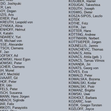
KOSUBEK, Rainer
DO, Joshiyuki
KOSUGAI, Takeshisa
R, Lars
KOSUTH, Joseph
SOY, Dogan
KOSWIG, Dieter
IZIS, Aris
KOSZA-SIPOS, Laszlo
BERER, Paul
KOTEK
KREUTH, Leopold von
KÖTHE, Fritz
ZYNSKA, Alina
KOTIK, Jan
DENHOFF, Helmut
KOTTER, Hans
I, Katalin
KÖTTING, Andrew
NDAREV, Yuri
KOTTMANN, Norbert
R, Michael von
KOTTSIEPER, Jürgen
SSE, Alexander
KOUNELLIS, Jannis
TSCH, Clemens
KOVACHEVIC, Thomas
FF, Jan
KOVACS, Attila
IGOFSKY, Ad
KOVACS, Attila (geb. )
NOWSKI, Horst Egon
KOVACS, Tamas Vilmos
NOWSKI, Peter
KOVANDA, Jiri
ISCHER, Clemens
KOVATS, Georg von
SH, Muriel
KÖVES, Eva
SKY, Mechtild
KOWALD, Peter
ISVAART, Gil
KOWALSKA, Bozena
HOF, Peter
KOWALSKI, Kodar
ER, Udo
KOWALSKI, Piotr
FELS, Peter
KOWANZ, Brigitte
ISCH, Susanna
KOWSKI, Uwe
MANN, Hans Jürgen
KOXHOLT, Barbara
NBACH, Siglinde
KOZARIC, Ivan
MAR, Felix
KOZIK, Gregor-Torsten
RKOTI, Panayiotis
KOZLOFF, Joyce