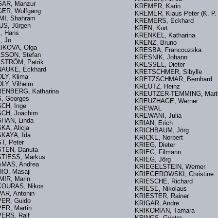
AR, Manzur
KREMER, Karin
ER, Wolfgang
KREMER, Klaus Peter (K. P
MI, Shahram
KREMERS, Eckhard
US, Jürgen
KREN, Kurt
, Hans
KRENKEL, Katharina
, Jo
KRENZ, Bruno
IKOVA, Olga
KRESBA, Francouzska
LSSON, Stefan
KRESNIK, Johann
STRÖM, Patrik
KRESSEL, Dieter
AUKE, Eckhard
KRETSCHMER, Sibylle
LY, Klima
KRETZSCHMAR, Bernhar
LY, Vilhelm
KREUTZ, Heinz
RENBERG, Katharina
KREUTZER-TEMMING, Ma
, Georges
KREUZHAGE, Werner
CH, Inge
KREWAL
CH, Joachim
KREWANI, Julia
SHAN, Linda
KRIAN, Erich
KA, Alicja
KRICHBAUM, Jörg
SKAYA, Ida
KRICKE, Norbert
T, Peter
KRIEG, Dieter
TEN, Danuta
KRIEG, Filmann
STIESS, Markus
KRIEG, Jörg
MAS, Andrea
KRIEGELSTEIN, Werner
IO, Masaji
KRIEGEROWSKI, Christin
MIR, Marin
KRIESCHE, Richard
OURAS, Nikos
KRIESE, Nikolaus
AR, Antonin
KRIESTER, Rainer
PER, Guido
KRIGAR, Andre
ER, Martin
KRIKORIAN, Tamara
ERS, Ralf
KRINGS, Günter