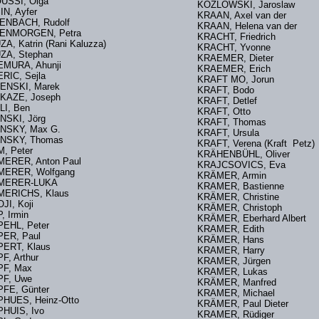
OUSSI, Olga
KOZLOWSKI, Jaroslaw
IN, Ayfer
KRAAN, Axel van der
ENBACH, Rudolf
KRAAN, Helena van der
TENMORGEN, Petra
KRACHT, Friedrich
A, Katrin (Rani Kaluzza)
KRACHT, Yvonne
ZA, Stephan
KRAEMER, Dieter
MURA, Ahunji
KRAEMER, Erich
RIC, Sejla
KRAFT MO, Jorun
ENSKI, Marek
KRAFT, Bodo
IKAZE, Joseph
KRAFT, Detlef
LI, Ben
KRAFT, Otto
NSKI, Jörg
KRAFT, Thomas
NSKY, Max G.
KRAFT, Ursula
INSKY, Thomas
KRAFT, Verena (Kraft Petz
M, Peter
KRÄHENBÜHL, Oliver
MERER, Anton Paul
KRAJCSOVICS, Eva
ERER, Wolfgang
KRÄMER, Armin
MERER-LUKA
KRAMER, Bastienne
ERICHS, Klaus
KRÄMER, Christine
OJI, Koji
KRÄMER, Christoph
, Irmin
KRÄMER, Eberhard Albert
EHL, Peter
KRAMER, Edith
ER, Paul
KRÄMER, Hans
PERT, Klaus
KRAMER, Harry
F, Arthur
KRAMER, Jürgen
F, Max
KRAMER, Lukas
PF, Uwe
KRÄMER, Manfred
FE, Günter
KRAMER, Michael
HUES, Heinz-Otto
KRÄMER, Paul Dieter
HUIS, Ivo
KRAMER, Rüdiger