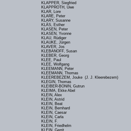
KLAPPER, Siegfried
KLAPPROTH, Uwe
KLAR, Lore
KLARE, Peter
KLARY, Susanne
KLÄS, Esther
KLASEN, Peter
KLASEN, Yvonne
KLAU, Rüdiger
KLAUKE, Jürgen
KLAVER, Jos
KLEBANOFF, Susan
KLEBER, Georg
)
KLEE, Paul
KLEE, Wolfgang
KLEEMANN, Peter
KLEEMANN, Thomas
KLEEREBEZEM, Jouke (J. J. Kleerebezem)
KLEGIN, Thomas
KLEIBER-BONIN, Gutrun
KLEIMA, Ekke Abel
KLEIN, Alex
KLEIN, Astrid
KLEIN, Beat
KLEIN, Bernhard
KLEIN, Caesar
KLEIN, Carla
KLEIN, F.
KLEIN, Friedhelm
KLEIN, Gerrit