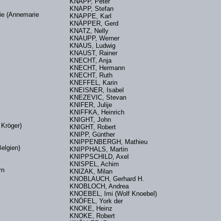
KNAPP, Peter
KNAPP, Stefan
e (Annemarie
KNAPPE, Karl
KNÄPPER, Gerd
KNATZ, Nelly
KNAUPP, Werner
KNAUS, Ludwig
KNAUST, Rainer
KNECHT, Anja
KNECHT, Hermann
KNECHT, Ruth
KNEFFEL, Karin
KNEISNER, Isabel
KNEZEVIC, Stevan
KNIFER, Julije
KNIFFKA, Heinrich
KNIGHT, John
er Kröger)
KNIGHT, Robert
KNIPP, Günther
KNIPPENBERGH, Mathieu
Belgien)
KNIPPHALS, Martin
KNIPPSCHILD, Axel
KNISPEL, Achim
jörn
KNIZAK, Milan
KNOBLAUCH, Gerhard H.
KNOBLOCH, Andrea
KNOEBEL, Imi (Wolf Knoebel)
KNÖFEL, York der
KNOKE, Heinz
KNOKE, Robert