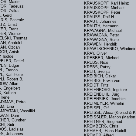
NTOR, Maxim
KRAUSKOPF, Karl Heinz
OR, Tadeusz
KRAUSKOPF, Michael
OR, Zvika
KRAUSKOPF, Peter
, Gerd
KRAUSS, Rolf H.
RIS, Pascale
KRAUT, Johannes
TZ, Ernst
KRAUTH, Hermann
FER, Franz
KRAVAGNA, Michael
ER, Werner
KRAWAGNA, Peter
IELSKI, Thomas
KRAWAGNA, Suse
LAN, Anatoli L.
KRAWEN, Hendrik
AN, Özcan
KRAWTSCHENKO, Wladi
OOR, Anish
KRAY, Oliver
, Isolde
KREBBER, Michael
ELER, Detlef
KREBS, Nico
EN, Edgar
KREBS, Patsy
L, Franco
KREH, Svenja
L, Karl Heinz
KREIBICH, Oskar
LI, Robert B.
KREIBIG, Erwin von
OW, Allan
KREIDT, Fritz
, Engelbert
KREIENBORG, Ingelore
, Kathrin
KREIENBÜHL, Jürg
, Irene
KREIENSIEK, Joachim
ADIMAS, Petra
KREIMEYER, Wilhel
AM, Lina
KREISEL, Olf
MPATAKI, Vassiliki
KREISSL, Alexa (Kreissl &
VAN, Dani
KREISSLER, Marion (Marion 
HER, Günther
KREITNER, Siegfried
HI, Sidi
KREMBERG, Chris
OS, Ladislas
KREMER, Hans Rudolf
S, Johannes
KREMER, Alfred