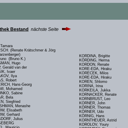
othek Bestand
nächste Seite
. Tamara
 SCH. (Renate Krätschmer & Jörg
arzenberger)
KORDINA, Brigitte
Bruno (Bruno K.)
KÖRDING, Herma
GMAN, Hugo
KORDON, Renate
, Gerald van der
KORE-EDA, Hiraku
IK, Ivaer
KORECEK, Milos
AKOV, Ilya
KORE-EDA, Hiraku
S, Robert
KOREN, Shlomo
RICH, Hans-Georg
KORINA, Irina
MI, Mohamed
KORKEILA, Jukka
NKO, Sabine
KORNACKER, Renate
R, Bela
KORNBRUST, Leo
N, Siegfried
KORNER, John
SHMAN, Menashe
KÖRNER, Thomas
W, Elisabeth
KÖRNER, Udo
W, Gerhard
KÖRNIG, Hans
DORF, Julius
KORNTHEUER, Astrid
SEBERG
KOROLOV, Youry
L, Mauricio