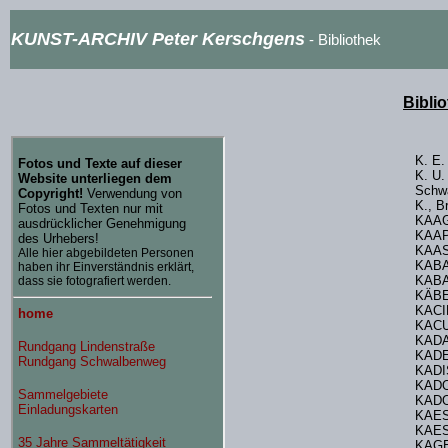
KUNST-ARCHIV Peter Kerschgens
- Bibliothek
Bibli
K. E
K. U.
Schw
K., 
KAA
KAAP
KAAS
KAB
KABA
KÄBE
KACI
KACU
KADA
KADE
KADI
KADO
KADO
KAES
KAE
KAGE