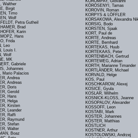
KOROMPAY, Giovanni
, Walther
KÖRÖSENYI, Tamas
E, Birgit
KOROVIN, Roman
LEN, Timo
KORPYS & LÖFFLER
EN, Wolf
KORSAKOWA, Alexandra Nik
FELDT, Petra Gutheil
KORSIG, Bodo
LHAMER, Brad
KORSTEN, Sjaak
HOFER, Karin
KORT, Paul de
LMOPZ, Hans
KORTE, Andreas
O, Frida
KORTE, Bernhard
, Leo
KORTEKAS, Huub
, Louis I.
KORTEKAAS, Peter
, Wolf
KORTENBACH, Gertrud
NE, MK
KORTEWEG, Adrian
NERT, Gabriele
KORTH, Marianne Timander
S, Johannes
KORTLÄNDER, Michael
 Mario Palacios
KORVALD, Helge
ER, Andrea
KOS, Paul
ER, Andreas
KOSCHKAROW, Alexej
ER, Doris
KOSICE, Gyula
ER, Gerold
KOSLAR, Wilhelm
ER, Hans
KOSNICK-KLOSS, Jeanne
SER, Helga
KOSOPALOV, Alexander
ER, Kirsten
KOSSOFF, Leon
ER, Leander
KOSTABI, Mark
ER, Raffi
KOSTER, Johannes
SER, Raymund
KÖSTER, Matthias
ER, Stefan
KÖSTLICH
ER, Walter
KOSTNER, Arthur
ZMAN, Boaz
KOSTOLOWSKI, Andrz
NIC, Anto