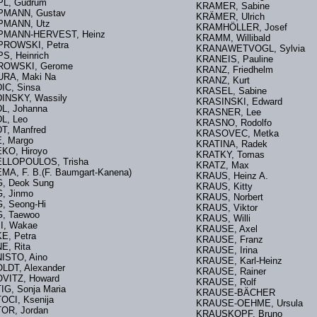
L, Gudrum
KRAMER, Sabine
MANN, Gustav
KRÄMER, Ulrich
PMANN, Utz
KRAMHÖLLER, Josef
MANN-HERVEST, Heinz
KRAMM, Willibald
ROWSKI, Petra
KRANAWETVOGL, Sylvia
S, Heinrich
KRANEIS, Pauline
ROWSKI, Gerome
KRANZ, Friedhelm
URA, Maki Na
KRANZ, Kurt
IC, Sinsa
KRASEL, Sabine
INSKY, Wassily
KRASINSKI, Edward
DL, Johanna
KRASNER, Lee
DL, Leo
KRASNO, Rodolfo
T, Manfred
KRASOVEC, Metka
E, Margo
KRATINA, Radek
EKO, Hiroyo
KRATKY, Tomas
LLOPOULOS, Trisha
KRATZ, Max
MA, F. B.(F. Baumgart-Kanena)
KRAUS, Heinz A.
, Deok Sung
KRAUS, Kitty
, Jinmo
KRAUS, Norbert
, Seong-Hi
KRAUS, Viktor
G, Taewoo
KRAUS, Willi
I, Wakae
KRAUSE, Axel
E, Petra
KRAUSE, Franz
E, Rita
KRAUSE, Irina
ISTO, Aino
KRAUSE, Karl-Heinz
LDT, Alexander
KRAUSE, Rainer
VITZ, Howard
KRAUSE, Rolf
IG, Sonja Maria
KRAUSE-BÄCHER
OCI, Ksenija
KRAUSE-OEHME, Ursula
TOR, Jordan
KRAUSKOPF, Bruno