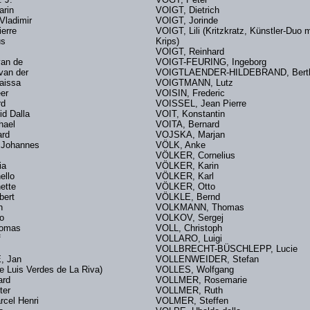
Karin
VOIGT, Dietrich
 Vladimir
VOIGT, Jorinde
Pierre
VOIGT, Lili (Kritzkratz, Künstler-Duo 
esus
Krips)
VOIGT, Reinhard
van de
VOIGT-FEURING, Ingeborg
e van der
VOIGTLAENDER-HILDEBRAND, Be
 Raissa
VOIGTMANN, Lutz
Peer
VOISIN, Frederic
ard
VOISSEL, Jean Pierre
d Dalla
VOIT, Konstantin
Michael
VOITA, Bernard
ard
VOJSKA, Marjan
Johannes
VÖLK, Anke
se
VÖLKER, Cornelius
ia
VÖLKER, Karin
ello
VÖLKER, Karl
nette
VÖLKER, Otto
Egbert
VÖLKLE, Bernd
Jan
VOLKMANN, Thomas
rlo
VOLKOV, Sergej
Thomas
VOLL, Christoph
ef
VOLLARO, Luigi
 Till
VOLLBRECHT-BÜSCHLEPP, Lucie
, Jan
VOLLENWEIDER, Stefan
 Luis Verdes de La Riva)
VOLLES, Wolfgang
rard
VOLLMER, Rosemarie
eter
VOLLMER, Ruth
rcel Henri
VOLMER, Steffen