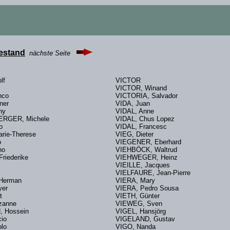
Bestand
nächste Seite
dolf
VICTOR
VICTOR, Winand
nco
VICTORIA, Salvador
ner
VIDA, Juan
Tony
VIDAL, Anne
RGER, Michele
VIDAL, Chus Lopez
io
VIDAL, Francesc
arie-Therese
VIEG, Dieter
o
VIEGENER, Eberhard
tino
VIEHBÖCK, Waltrud
Friederike
VIEHWEGER, Heinz
z
VIEILLE, Jacques
e
VIELFAURE, Jean-Pierre
 Herman
VIERA, Mary
eyer
VIERA, Pedro Sousa
mut
VIETH, Günter
zanne
VIEWEG, Sven
 Hossein
VIGEL, Hansjörg
cio
VIGELAND, Gustav
olo
VIGO, Nanda