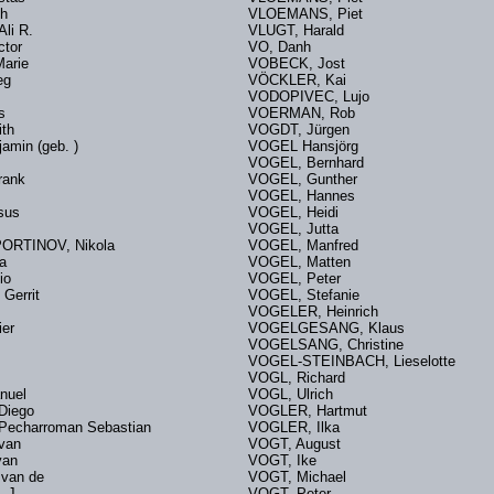
th
VLOEMANS, Piet
Ali R.
VLUGT, Harald
ictor
VO, Danh
, Marie
VOBECK, Jost
Oleg
VÖCKLER, Kai
l
VODOPIVEC, Lujo
s
VOERMAN, Rob
eith
VOGDT, Jürgen
amin (geb. )
VOGEL Hansjörg
e
VOGEL, Bernhard
rank
VOGEL, Gunther
n
VOGEL, Hannes
Xesus
VOGEL, Heidi
VOGEL, Jutta
ORTINOV, Nikola
VOGEL, Manfred
ria
VOGEL, Matten
ilio
VOGEL, Peter
Gerrit
VOGEL, Stefanie
VOGELER, Heinrich
vier
VOGELGESANG, Klaus
VOGELSANG, Christine
a
VOGEL-STEINBACH, Lieselotte
VOGL, Richard
nuel
VOGL, Ulrich
Diego
VOGLER, Hartmut
echarroman Sebastian
VOGLER, Ilka
m van
VOGT, August
r van
VOGT, Ike
 van de
VOGT, Michael
A. J.
VOGT, Peter