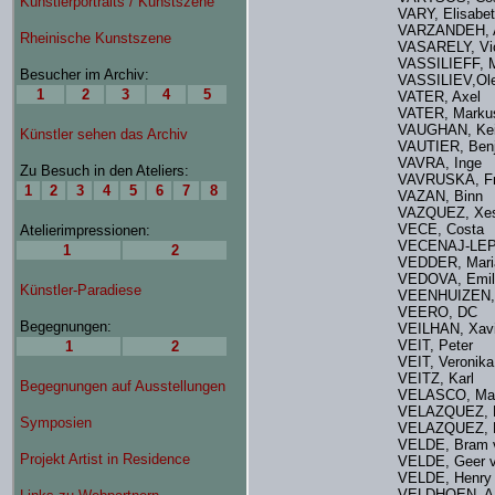
VARY, Elisabe
VARZANDEH, 
VASARELY, V
VASSILIEFF
VASSILIEV,
VATER, Axe
VATER, Marku
VAUGHAN, K
VAUTIER, Benj
VAVRA, Ing
VAVRUSKA, F
VAZAN, Bin
VAZQUEZ, 
VECE, Costa
VECENAJ-LEP
VEDDER, Ma
VEDOVA, Em
VEENHUIZEN, 
VEERO, DC
VEILHAN, Xa
VEIT, Peter
VEIT, Veronik
VEITZ, Karl
VELASCO, Ma
VELAZQUEZ, 
VELAZQUEZ, P
VELDE, Bra
VELDE, Gee
VELDE, Henry
VELDHOEN, 