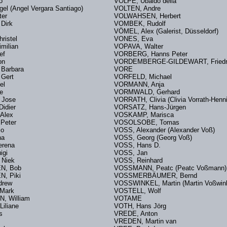
gelo
VOLPE, Ubaldo della
l (Angel Vergara Santiago)
VOLTEN, Andre
ter
VOLWAHSEN, Herbert
 Dirk
VOMBEK, Rudolf
ik
VÖMEL, Alex (Galerist, Düsseldorf)
hristel
VONES, Eva
milian
VOPAVA, Walter
Jef
VORBERG, Hanns Peter
on
VORDEMBERGE-GILDEWART, Frie
Barbara
VORE
Gert
VORFELD, Michael
el
VORMANN, Anja
ndre
VORMWALD, Gerhard
, Jose
VORRATH, Clivia (Clivia Vorrath-Henni
idier
VORSATZ, Hans-Jürgen
Alex
VOSKAMP, Marisca
Peter
VOSOLSOBE, Tomas
io
VOSS, Alexander (Alexander Voß)
ha
VOSS, Georg (Georg Voß)
erena
VOSS, Hans D.
uigi
VOSS, Jan
, Niek
VOSS, Reinhard
EREN, Bob
VOSSMANN, Peatc (Peatc Voßmann
N, Piki
VOSSMERBÄUMER, Bernd
ndrew
VOSSWINKEL, Martin (Martin Voßwin
Mark
VOSTELL, Wolf
N, William
VOTAME
iliane
VOTH, Hans Jörg
ees
VREDE, Anton
es
VREDEN, Martin van