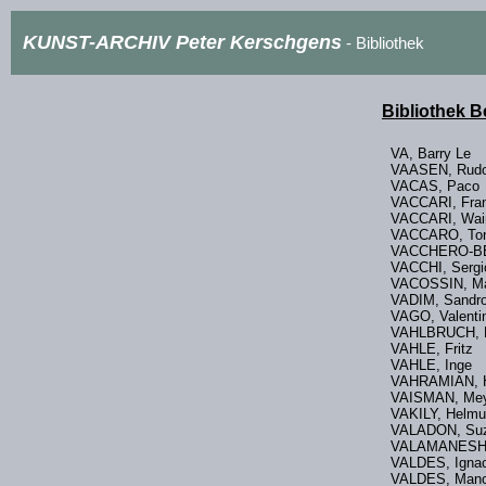
KUNST-ARCHIV Peter Kerschgens
- Bibliothek
Bibliothek 
VA, Barry Le
VAASEN, Ru
VACAS, Paco
VACCARI, Fra
VACCARI, Wai
VACCARO, 
VACCHERO-BE
VACCHI, Serg
VACOSSIN, M
VADIM, Sandr
VAGO, Valen
VAHLBRUCH, 
VAHLE, Frit
VAHLE, Ing
VAHRAMIAN,
VAISMAN, M
VAKILY, Hel
VALADON, Su
VALAMANESH,
VALDES, Igna
VALDES, Man