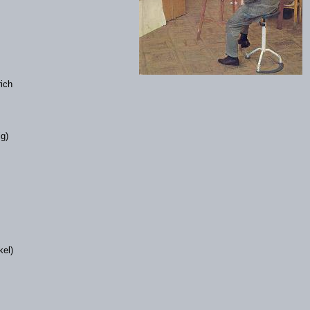
drich
g)
)
kel)