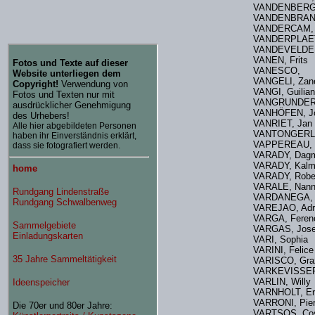
VANDENBERG,
VANDENBRA
VANDERCAM,
VANDERPLA
VANDEVELD
VANEN, Frit
VANESCO,
VANGELI, Za
VANGI, Guilia
VANGRUNDERB
VANHÖFEN,
VANRIET, Jan
VANTONGERL
VAPPEREAU, 
VARADY, Dagm
VARADY, Ka
VARADY, Robe
VARALE, Na
VARDANEGA, 
VAREJAO, Adr
VARGA, Fe
VARGAS, Jose
VARI, Sophia
VARINI, Feli
VARISCO, Gr
VARKEVISSE
VARLIN, 
VARNHOLT, Er
VARRONI, Pi
VARTSOS, Co