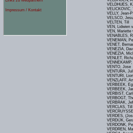
VELDHUES, 
VELICKOVIC,
VELLY, Jean-
VELSCO, J
VELTEN, Till
VEN, Lidwien 
VEN, Mariett
VENABLES,
VENEMAN, 
VENET, Bern
VENEZIA, Davi
VENEZIA, 
VENLET, Rich
VENNEKAMP, 
VENTO, Jo
VENTURA, Jul
VENTURI, Lion
VENZLAFF, A
VERBEEK, 
VERBEEK, 
VERBIST, Ca
VERBOGT, 
VERBRAK, J
VERCLAS,
VERCRUYSSE
VERDES, (Jose
VERDIJK, Ge
VERDONK, P
VERDREN, Ma