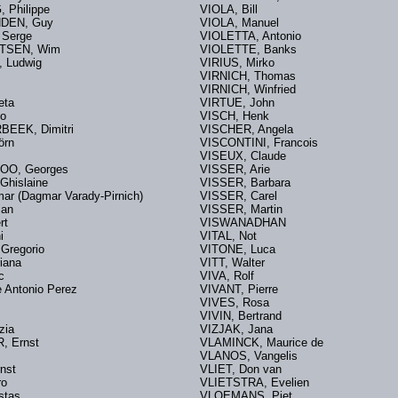
 Philippe
VIOLA, Bill
NDEN, Guy
VIOLA, Manuel
 Serge
VIOLETTA, Antonio
ETSEN, Wim
VIOLETTE, Banks
E, Ludwig
VIRIUS, Mirko
s
VIRNICH, Thomas
VIRNICH, Winfried
neta
VIRTUE, John
no
VISCH, Henk
EEK, Dimitri
VISCHER, Angela
 Jörn
VISCONTINI, Francois
VISEUX, Claude
OO, Georges
VISSER, Arie
Ghislaine
VISSER, Barbara
ar (Dagmar Varady-Pirnich)
VISSER, Carel
lman
VISSER, Martin
rt
VISWANADHAN
nni
VITAL, Not
Gregorio
VITONE, Luca
iana
VITT, Walter
renc
VIVA, Rolf
 Antonio Perez
VIVANT, Pierre
VIVES, Rosa
ce
VIVIN, Bertrand
azia
VIZJAK, Jana
R, Ernst
VLAMINCK, Maurice de
Willy
VLANOS, Vangelis
nst
VLIET, Don van
ero
VLIETSTRA, Evelien
stas
VLOEMANS, Piet