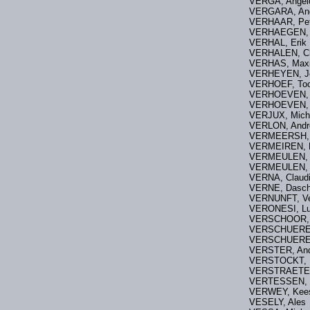
VERGA, An
VERGARA, Ange
VERHAAR, Pe
VERHAEGEN,
VERHAL, Er
VERHALEN, C
VERHAS, Maxi
VERHEYEN, 
VERHOEF, To
VERHOEVEN, 
VERHOEVEN, 
VERJUX, Mich
VERLON, A
VERMEERSH
VERMEIREN, D
VERMEULEN, 
VERMEULEN, 
VERNA, Claud
VERNE, Dasc
VERNUNFT, V
VERONESI, L
VERSCHOOR
VERSCHU
VERSCHUERE
VERSTER, A
VERSTOCKT, 
VERSTRAETE
VERTESSEN, L
VERWEY, K
VESELY, Al