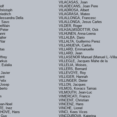
VILACASAS, Joan
olf
VILADECANS, Joan Pere
hristoph
VILADROSA, Albert
iedrich
VILAGRASA, Mateo
lessandra Della
VILALLONGA, Francesc
C, Savo
VILALLONGA, Jesus Carles
 DeWain
VILDER, Roger
 Peter
VILHJALMSDOTTIR, Osk
 Nanni
VILHUNEN, Anna-Leena
alter
VILLALBA, Dario
Pilar
VILLALTA, Guillermo Perez
VILLANUEVA, Carlos
autas
VILLARD, Emmanuelle
y
VILLARD, Jean
Jeffrey
VILLASENOR Manuel (Manuel L.-Vil
arkus
VILLEGLE, Jacques Mahe de la
Eulalia
VILLELIA, Moises,
ian
VILLERS, Bernard
Javier
VILLEVOYE, Roy
incent
VILLIGER, Hannah
elix
VILLINGER, Dieter
 Josep
VILLON, Jacques
lberto
VILMOS, Kovacs Tamas
z
VILMOUTH, Jean-Luc
am
VIMERCATI, Franco
VINCENT, Christian
ean-Noel
VINCENZ, Hans
E, Inez
VINCHE, Lionel
KHOVE, Hans
VINCI, Kees Vices
, Guy
VINCOUROVA, Katerina