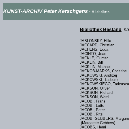
KUNST-ARCHIV Peter Kerschgens
- Bibliothek
Bibliothek Bestand
nä
JABLONSKY, Hilla
JACCARD, Christian
JACHENS, Edda
JACINTO, Joao
JÄCKLE, Gunter
JACKLIN, Bill
JACKLIN, Michael
JACKOB-MARKS, Christin
JACKOWSKI, Andrzej
JACKOWSKI, Tadeusz
JACKOWSKIEGO, Tadeu
JACKSON, Oliver
JACKSON, Richard
JACKSON, Ward
JACOBI, Frans
JACOBI, Lotte
JACOBI, Peter
JACOBI, Ritzi
JACOBI-GEBBERS, Margare
(Margarete Gebbers)
JACOBS, Henri