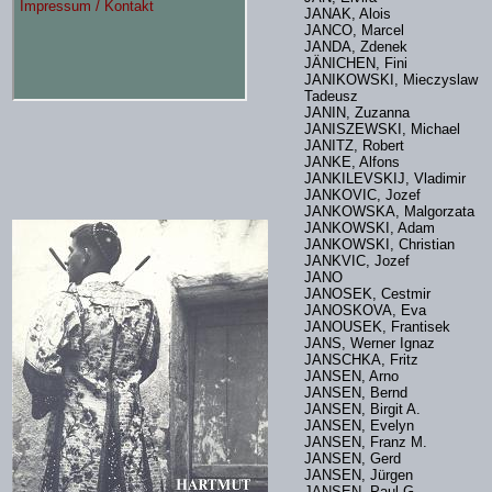
JANAK, Alois
JANCO, Marcel
JANDA, Zdenek
JÄNICHEN, Fini
JANIKOWSKI, Mieczyslaw
Tadeusz
JANIN, Zuzanna
JANISZEWSKI, Michael
JANITZ, Robert
JANKE, Alfons
JANKILEVSKIJ, Vladimir
JANKOVIC, Jozef
JANKOWSKA, Malgorzat
JANKOWSKI, Adam
JANKOWSKI, Christian
JANKVIC, Jozef
JANO
JANOSEK, Cestmir
JANOSKOVA, Eva
JANOUSEK, Frantisek
JANS, Werner Ignaz
JANSCHKA, Fritz
JANSEN, Arno
JANSEN, Bernd
JANSEN, Birgit A.
JANSEN, Evelyn
JANSEN, Franz M.
JANSEN, Gerd
JANSEN, Jürgen
JANSEN, Paul G.