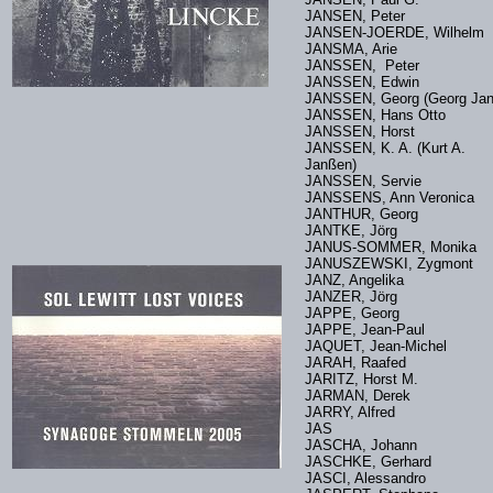
JANSEN, Peter
JANSEN-JOERDE, Wilhelm
JANSMA, Arie
JANSSEN, Peter
JANSSEN, Edwin
JANSSEN, Georg (Georg Ja
JANSSEN, Hans Otto
JANSSEN, Horst
JANSSEN, K. A. (Kurt A.
Janßen)
JANSSEN, Servie
JANSSENS, Ann Veronica
JANTHUR, Georg
JANTKE, Jörg
JANUS-SOMMER, Monik
JANUSZEWSKI, Zygmont
JANZ, Angelika
JANZER, Jörg
JAPPE, Georg
JAPPE, Jean-Paul
JAQUET, Jean-Michel
JARAH, Raafed
JARITZ, Horst M.
JARMAN, Derek
JARRY, Alfred
JAS
JASCHA, Johann
JASCHKE, Gerhard
JASCI, Alessandro