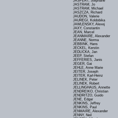
JASPERT, Stephane
JASTRAM, Jo
JASTRAM, Michael
JASZCZA, Richard
JAUDON, Valerie
JAUREGI, Koldobika
JAWLENSKY, Alexej
JAXY, Constantin
JEAN, Marcel
JEANMAIRE, Alexander
JEANNE, Norma
JEBBINK, Hans
JECKEL, Kerstin
JEDLICKA, Jan
JEEP, Stefan
JEFFERIES, Janis
JEGER, Gai
JEHLE, Anne Marie
JEITER, Joseph
JEITER, Karl-Heinz
JELINEK, Peter
JELINEK, Robert
JELLINGHAUS, Annette
JENDREIKO, Christian
JENDRITZO, Guido
JENE, Edgar
JENKINS, Jeffrey
JENKINS, Paul
JENMAIRE, Alexander
JENNY, Neil