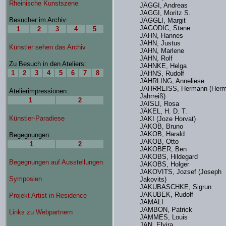
JÄGGI, Andreas
JAGGI, Moritz S.
JÄGGLI, Margit
JAGODIC, Stane
JÄHN, Hannes
JAHN, Justus
JAHN, Marlene
JAHN, Rolf
JAHNKE, Helga
JAHNS, Rudolf
JÄHRLING, Anneliese
JAHRREISS, Hermann (Her
Jahrreiß)
JAISLI, Rosa
JÄKEL, H. D. T.
JAKI (Joze Horvat)
JAKOB, Bruno
JAKOB, Harald
JAKOB, Otto
JAKOBER, Ben
JAKOBS, Hildegard
JAKOBS, Holger
JAKOVITS, Jozsef (Joseph
Jakovits)
JAKUBASCHKE, Sigrun
JAKUBEK, Rudolf
JAMALI
JAMBON, Patrick
JAMMES, Louis
JAN, Elvira